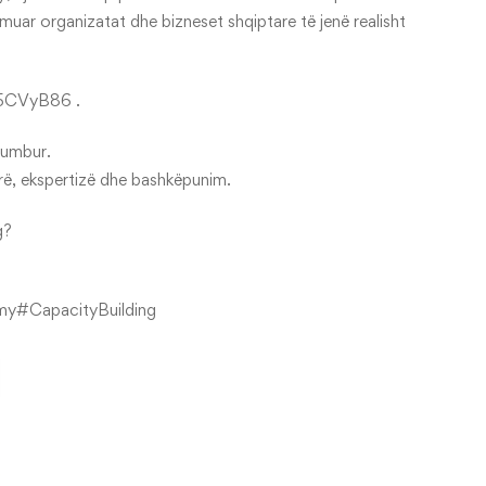
uar organizatat dhe bizneset shqiptare të jenë realisht
n5CVyB86
.
 humbur.
urë, ekspertizë dhe bashkëpunim.
g?
my
#CapacityBuilding