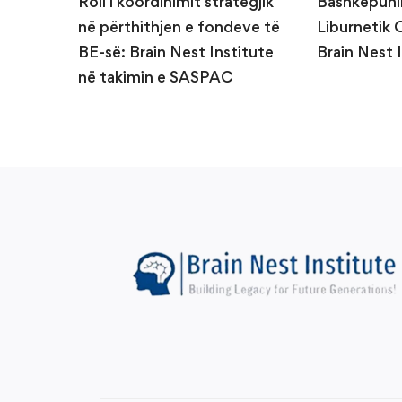
Roli i koordinimit strategjik
Bashkëpuni
në përthithjen e fondeve të
Liburnetik 
BE-së: Brain Nest Institute
Brain Nest 
në takimin e SASPAC