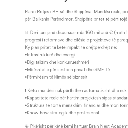
Plani i Rritjes i BE-së dhe Shqipëria: Mundësi reale, p
për Ballkanin Perëndimor, Shqipëria pritet të përfito
📊 Deri tani janë disbursuar mbi 160 milionë € (rret
progresi i reformave dhe cilësia e projekteve të paraq
Ky plan pritet të ketë impakt të drejtpërdrejt në:
•Infrastrukturë dhe energji
•Digjitalizim dhe konkurrueshmëri
•Mbështetje për sektorin privat dhe SME-të
•Përmirësim të klimës së biznesit
❗ Këto mundësi nuk përthithen automatikisht dhe nuk 
•Kapacitete reale për hartim projektesh sipas standa
•Struktura të forta menaxhimi financiar dhe monitori
•Know-how strategjik dhe profesional
🎯 Pikërisht për këtë kemi hartuar Brain Nest Academy