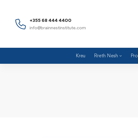
+355 68 444 4400
info@brainnestinstitute.com
Kreu
Rreth Nesh
Pro