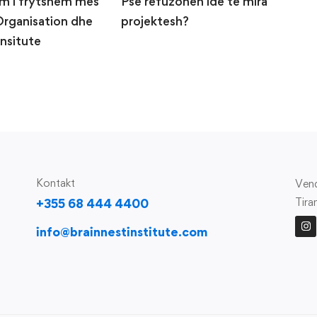
m i frytshem mes
Pse refuzohen ide të mira
C
Organisation dhe
projektesh?
s
Insitute
Kontakt
Vend
Tira
+355 68 444 4400
info@brainnestinstitute.com