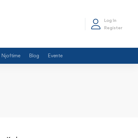
Log In
Register
Njoftime
Blog
Evente