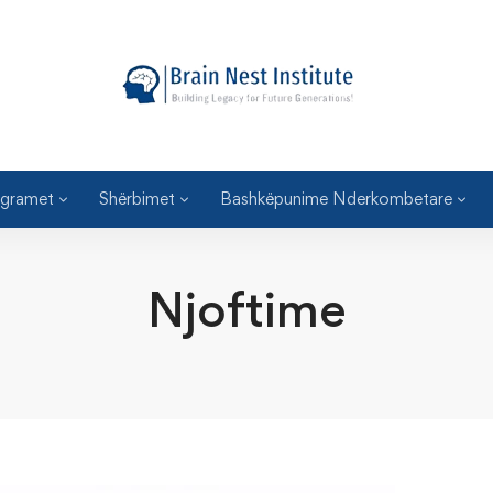
gramet
Shërbimet
Bashkëpunime Nderkombetare
Njoftime