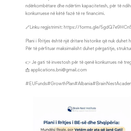
ndërkombëtare dhe ndërtim kapacitetesh, për të ndihm
konkurruese në këtë fazë të re financimi.
🔗Linku regjistrimit:
https://forms.gle/5gdQ7e9HC
Plani i Rritjes është një dritare historike që nuk duhet
Për të përfituar maksimalisht duhet përgatitje, strukt
👉 Je gati të investosh për të qenë konkurrues në tre
📩 applications.bni@gmail.com
#EUFunds
#GrowthPlan
#Albania
#BrainNestAcade