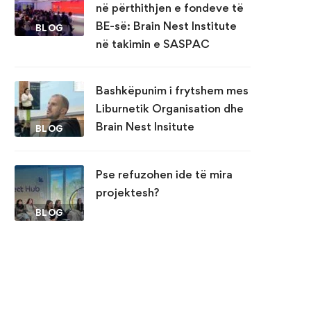
në përthithjen e fondeve të
BE-së: Brain Nest Institute
BLOG
në takimin e SASPAC
Bashkëpunim i frytshem mes
Liburnetik Organisation dhe
Brain Nest Insitute
BLOG
Pse refuzohen ide të mira
projektesh?
BLOG