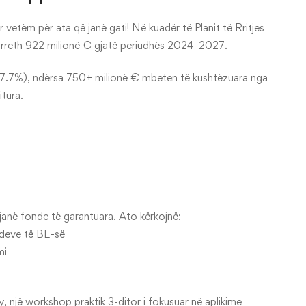
or vetëm për ata që janë gati! Në kuadër të Planit të Rritjes
jë rreth 922 milionë € gjatë periudhës 2024–2027.
h 17.7%), ndërsa 750+ milionë € mbeten të kushtëzuara nga
itura.
janë fonde të garantuara. Ato kërkojnë:
rdeve të BE-së
mi
, një workshop praktik 3-ditor i fokusuar në aplikime