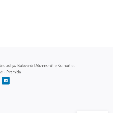
ili është qëllimi i këtij
EU Single Market
tudimi?
Programme Training of
Trainers
ndodhja: Bulevardi Dëshmorët e Kombit 5,
në - Piramida