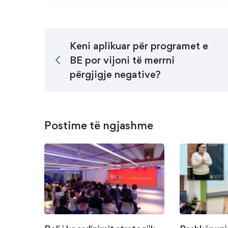
Keni aplikuar për programet e
BE por vijoni të merrni
përgjigje negative?
Postime të ngjashme