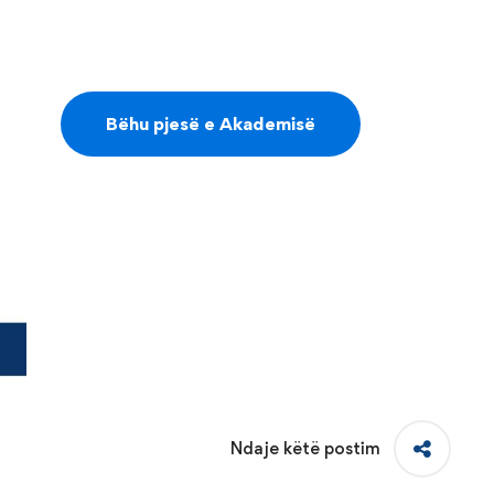
Bëhu pjesë e Akademisë
Ndaje këtë postim