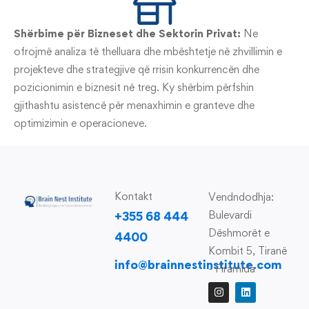
Shërbime për Bizneset dhe Sektorin Privat:
Ne
ofrojmë analiza të thelluara dhe mbështetje në zhvillimin e
projekteve dhe strategjive që rrisin konkurrencën dhe
pozicionimin e biznesit në treg. Ky shërbim përfshin
gjithashtu asistencë për menaxhimin e granteve dhe
optimizimin e operacioneve.
Kontakt
Vendndodhja:
Bulevardi
+355 68 444
Dëshmorët e
4400
Kombit 5, Tiranë
info@brainnestinstitute.com
- Piramida