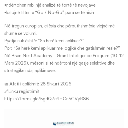
•ndërtohen mbi një analizë të fortë të nevojave
•kalojnë filtrin e “Go / No-Go” para se të nisin
Në tregun europian, cilësia dhe përputhshmëria vlejnë më
shumë se volumi.
Pyetja nuk është: “Sa herë kemi aplikuar?”
Por: “Sa herë kemi aplikuar me logjikë dhe gatishmëri reale?”
Në Brain Nest Academy – Grant Intelligence Program (10–12
Mars 2026), mësoni si të ndërtoni një qasje selektive dhe
strategjike ndaj aplikimeve.
📅 Afati i aplikimit: 28 Shkurt 2026.
🔗Linku regjistrimit:
https://forms.gle/5gdQ7e9HCn5CVyB86