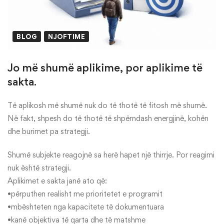
BLOG
NJOFTIME
Jo më shumë aplikime, por aplikime të
sakta.
Të aplikosh më shumë nuk do të thotë të fitosh më shumë.
Në fakt, shpesh do të thotë të shpërndash energjinë, kohën
dhe burimet pa strategji.
Shumë subjekte reagojnë sa herë hapet një thirrje. Por reagimi
nuk është strategji.
Aplikimet e sakta janë ato që:
•përputhen realisht me prioritetet e programit
•mbështeten nga kapacitete të dokumentuara
•kanë objektiva të qarta dhe të matshme