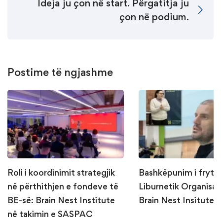
Ideja ju çon në start. Përgatitja ju
çon në podium.
Postime të ngjashme
Roli i koordinimit strategjik
Bashkëpunim i fryt
në përthithjen e fondeve të
Liburnetik Organisa
BE-së: Brain Nest Institute
Brain Nest Insitute
në takimin e SASPAC