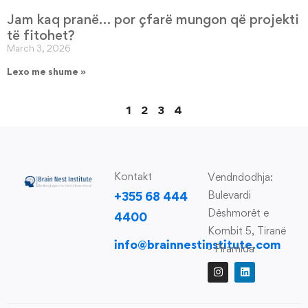
Jam kaq pranë… por çfarë mungon që projekti
të fitohet?
March 3, 2026
Lexo me shume »
1
2
3
4
Kontakt
Vendndodhja:
Bulevardi
+355 68 444
Dëshmorët e
4400
Kombit 5, Tiranë
info@brainnestinstitute.com
- Piramida