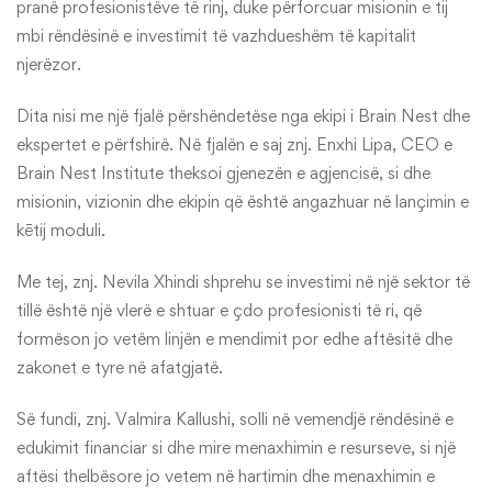
pranë profesionistëve të rinj, duke përforcuar misionin e tij
mbi rëndësinë e investimit të vazhdueshëm të kapitalit
njerëzor.
Dita nisi me një fjalë përshëndetëse nga ekipi i Brain Nest dhe
ekspertet e përfshirë. Në fjalën e saj znj. Enxhi Lipa, CEO e
Brain Nest Institute theksoi gjenezën e agjencisë, si dhe
misionin, vizionin dhe ekipin që është angazhuar në lançimin e
kētij moduli.
Me tej, znj. Nevila Xhindi shprehu se investimi në një sektor të
tillë është një vlerë e shtuar e çdo profesionisti të ri, që
formëson jo vetëm linjën e mendimit por edhe aftësitë dhe
zakonet e tyre në afatgjatë.
Së fundi, znj. Valmira Kallushi, solli në vemendjë rëndësinë e
edukimit financiar si dhe mire menaxhimin e resurseve, si një
aftësi thelbësore jo vetem në hartimin dhe menaxhimin e