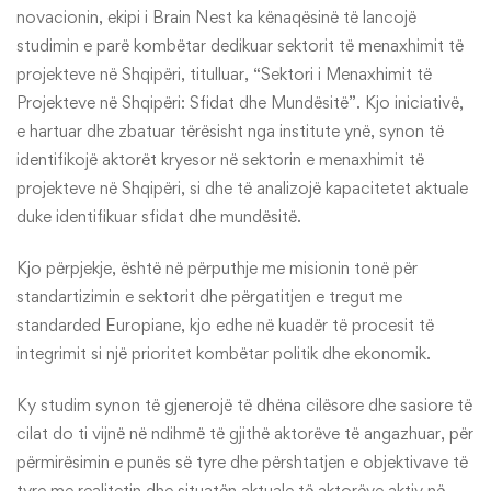
novacionin, ekipi i Brain Nest ka kënaqësinë të lancojë
studimin e parë kombëtar dedikuar sektorit të menaxhimit të
projekteve në Shqipëri, titulluar, “Sektori i Menaxhimit të
Projekteve në Shqipëri: Sfidat dhe Mundësitë”. Kjo iniciativë,
e hartuar dhe zbatuar tërësisht nga institute ynë, synon të
identifikojë aktorët kryesor në sektorin e menaxhimit të
projekteve në Shqipëri, si dhe të analizojë kapacitetet aktuale
duke identifikuar sfidat dhe mundësitë.
Kjo përpjekje, është në përputhje me misionin tonë për
standartizimin e sektorit dhe përgatitjen e tregut me
standarded Europiane, kjo edhe në kuadër të procesit të
integrimit si një prioritet kombëtar politik dhe ekonomik.
Ky studim synon të gjenerojë të dhëna cilësore dhe sasiore të
cilat do ti vijnë në ndihmë të gjithë aktorëve të angazhuar, për
përmirësimin e punës së tyre dhe përshtatjen e objektivave të
tyre me realitetin dhe situatën aktuale të aktorëve aktiv në