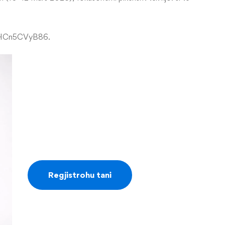
7e9HCn5CVyB86.
Regjistrohu tani