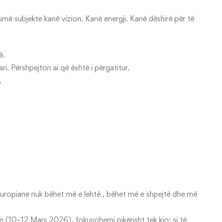
umë subjekte kanë vizion. Kanë energji. Kanë dëshirë për të
ë.
i. Përshpejton ai që është i përgatitur.
.
 europiane nuk bëhet më e lehtë , bëhet më e shpejtë dhe më
(10–12 Mars 2026), fokusohemi pikërisht tek kjo: si të