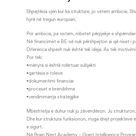
Shpejtësia vjen kur ka strukture, jo vetem ambicie. Sh
hyrë në tregun europian.
Por ambicia, pa sistem, mbetet përpjekje e shpërndar
Në financimet e BE-së nuk përshpejton ai që niset i par
Diferenca shpesh nuk është tek ideja. As tek motivimi
Por tek:
•mënyra si është ndërtuar subjekti
•qartësia e roleve
•dokumentimi financiar
•proceset e brendshme
•vendimmarrja strategjike
Mbeshtetja e duhur nuk ju zëvendëson. Ju strukturon.
Dhe kur struktura funksionon, rruga drejt projekteve
e sigurt.
Në Brain Nest Academy – Grant Intelligence Program 