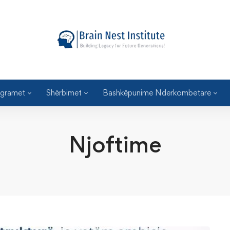
gramet
Shërbimet
Bashkëpunime Nderkombetare
Njoftime