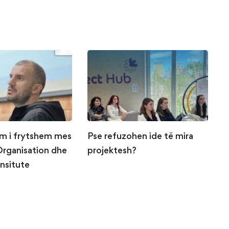
m i frytshem mes
Pse refuzohen ide të mira
C
Organisation dhe
projektesh?
s
Insitute