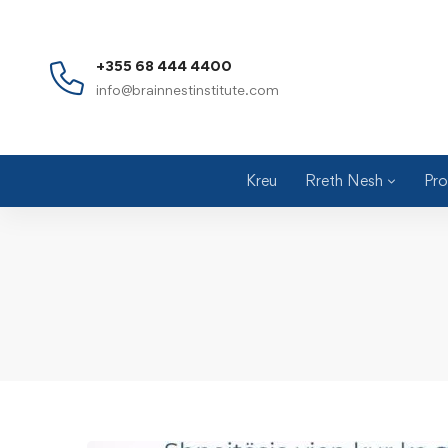
+355 68 444 4400
info@brainnestinstitute.com
Kreu
Rreth Nesh
Pro