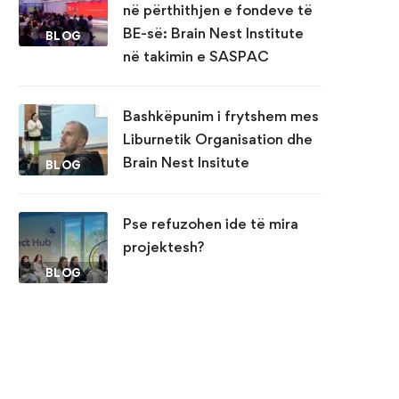
në përthithjen e fondeve të
BE-së: Brain Nest Institute
BLOG
në takimin e SASPAC
Bashkëpunim i frytshem mes
Liburnetik Organisation dhe
Brain Nest Insitute
BLOG
Pse refuzohen ide të mira
projektesh?
BLOG