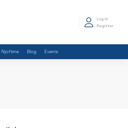
Log In
Register
Njoftime
Blog
Evente