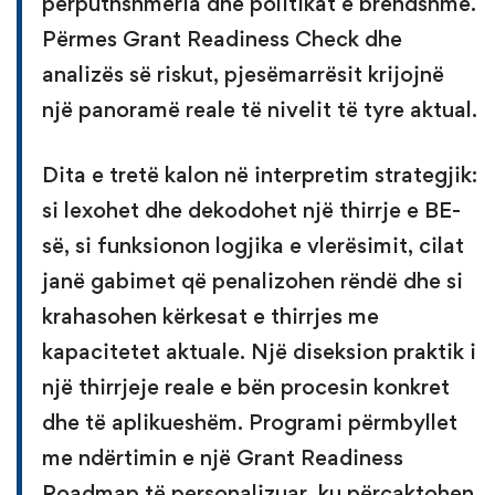
përputhshmëria dhe politikat e brendshme.
Përmes Grant Readiness Check dhe
analizës së riskut, pjesëmarrësit krijojnë
një panoramë reale të nivelit të tyre aktual.
Dita e tretë kalon në interpretim strategjik:
si lexohet dhe dekodohet një thirrje e BE-
së, si funksionon logjika e vlerësimit, cilat
janë gabimet që penalizohen rëndë dhe si
krahasohen kërkesat e thirrjes me
kapacitetet aktuale. Një diseksion praktik i
një thirrjeje reale e bën procesin konkret
dhe të aplikueshëm. Programi përmbyllet
me ndërtimin e një Grant Readiness
Roadmap të personalizuar, ku përcaktohen