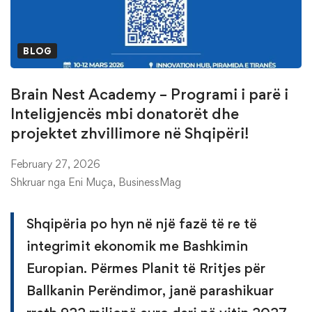
BLOG
Brain Nest Academy – Programi i parë i
Inteligjencës mbi donatorët dhe
projektet zhvillimore në Shqipëri!
February 27, 2026
Shkruar nga
Eni Muça
,
BusinessMag
Shqipëria po hyn në një fazë të re të
integrimit ekonomik me Bashkimin
Europian. Përmes Planit të Rritjes për
Ballkanin Perëndimor, janë parashikuar