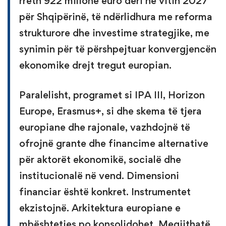
rreth 922 milionë euro deri në vitin 2027
për Shqipërinë, të ndërlidhura me reforma
strukturore dhe investime strategjike, me
synimin për të përshpejtuar konvergjencën
ekonomike drejt tregut europian.
Paralelisht, programet si IPA III, Horizon
Europe, Erasmus+, si dhe skema të tjera
europiane dhe rajonale, vazhdojnë të
ofrojnë grante dhe financime alternative
për aktorët ekonomikë, socialë dhe
institucionalë në vend. Dimensioni
financiar është konkret. Instrumentet
ekzistojnë. Arkitektura europiane e
mbështetjes po konsolidohet. Megjithatë,