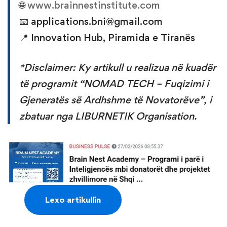
🌐
www.brainnestinstitute.com
📧 applications.bni@gmail.com
📍 Innovation Hub, Piramida e Tiranës
*Disclaimer: Ky artikull u realizua në kuadër
të programit “NOMAD TECH – Fuqizimi i
Gjeneratës së Ardhshme të Novatorëve”, i
zbatuar nga LIBURNETIK Organisation.
Lexo artikullin