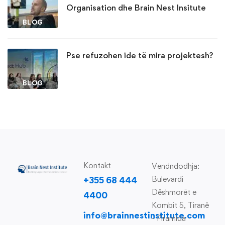
Organisation dhe Brain Nest Insitute
BLOG
Pse refuzohen ide të mira projektesh?
BLOG
Kontakt
Vendndodhja:
Bulevardi
+355 68 444
Dëshmorët e
4400
Kombit 5, Tiranë
info@brainnestinstitute.com
- Piramida