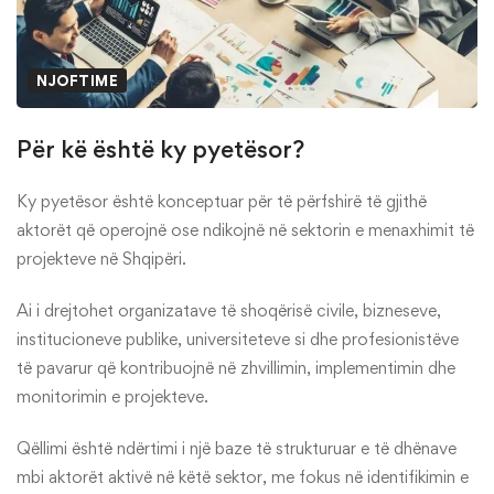
NJOFTIME
Për kë është ky pyetësor?
Ky pyetësor është konceptuar për të përfshirë të gjithë
aktorët që operojnë ose ndikojnë në sektorin e menaxhimit të
projekteve në Shqipëri.
Ai i drejtohet organizatave të shoqërisë civile, bizneseve,
institucioneve publike, universiteteve si dhe profesionistëve
të pavarur që kontribuojnë në zhvillimin, implementimin dhe
monitorimin e projekteve.
Qëllimi është ndërtimi i një baze të strukturuar e të dhënave
mbi aktorët aktivë në këtë sektor, me fokus në identifikimin e