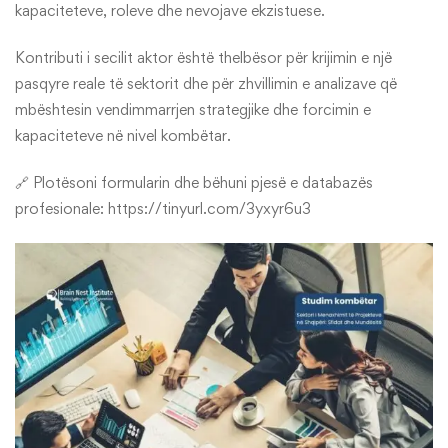
kapaciteteve, roleve dhe nevojave ekzistuese.
Kontributi i secilit aktor është thelbësor për krijimin e një
pasqyre reale të sektorit dhe për zhvillimin e analizave që
mbështesin vendimmarrjen strategjike dhe forcimin e
kapaciteteve në nivel kombëtar.
🔗 Plotësoni formularin dhe bëhuni pjesë e databazës
profesionale: https://tinyurl.com/3yxyr6u3