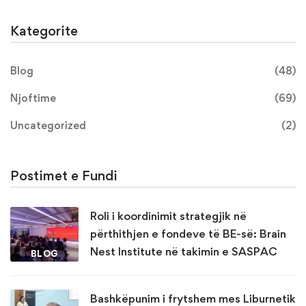
Kategorite
Blog
(48)
Njoftime
(69)
Uncategorized
(2)
Postimet e Fundi
Roli i koordinimit strategjik në
përthithjen e fondeve të BE-së: Brain
Nest Institute në takimin e SASPAC
BLOG
Bashkëpunim i frytshem mes Liburnetik