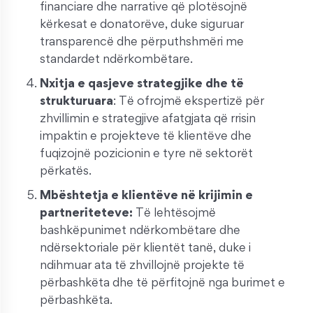
financiare dhe narrative që plotësojnë
kërkesat e donatorëve, duke siguruar
transparencë dhe përputhshmëri me
standardet ndërkombëtare.
Nxitja e qasjeve strategjike dhe të
strukturuara
: Të ofrojmë ekspertizë për
zhvillimin e strategjive afatgjata që rrisin
impaktin e projekteve të klientëve dhe
fuqizojnë pozicionin e tyre në sektorët
përkatës.
Mbështetja e klientëve në krijimin e
partneriteteve:
Të lehtësojmë
bashkëpunimet ndërkombëtare dhe
ndërsektoriale për klientët tanë, duke i
ndihmuar ata të zhvillojnë projekte të
përbashkëta dhe të përfitojnë nga burimet e
përbashkëta.