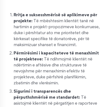
Rritja e suksesshmërisë së aplikimeve për
projekte:
Të mbështesim klientët tanë në
hartimin e projekt-propozimeve konkurruese,
duke i përshtatur ato me prioritetet dhe
kërkesat specifike të donatorëve, për të
maksimizuar shanset e financimit.
Përmirësimi i kapaciteteve të menaxhimit
të projekteve:
Të ndihmojmë klientët në
ndërtimin e aftësive dhe strukturave të
nevojshme për menaxhimin efektiv të
projekteve, duke përfshirë planifikimin,
zbatimin dhe vlerësimin.
Sigurimi i transparencës dhe
përputhshmërisë me standardet:
Të
asistojmë klientët në përgatitjen e raporteve