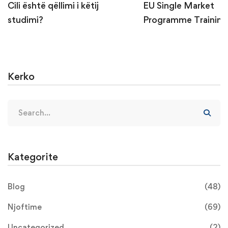
Cili është qëllimi i këtij
EU Single Market
studimi?
Programme Training
Trainers
Kerko
Kategorite
Blog
(48)
Njoftime
(69)
Uncategorized
(2)