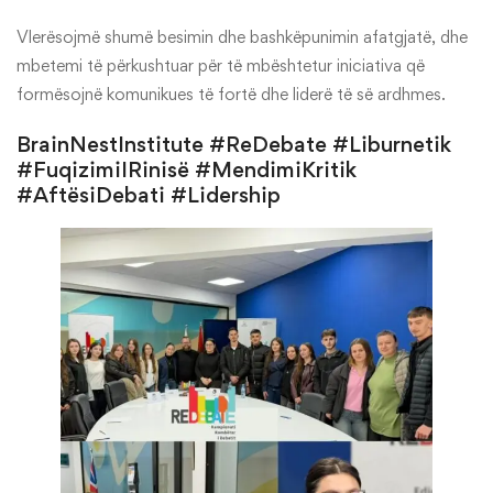
Vlerësojmë shumë besimin dhe bashkëpunimin afatgjatë, dhe
mbetemi të përkushtuar për të mbështetur iniciativa që
formësojnë komunikues të fortë dhe liderë të së ardhmes.
BrainNestInstitute #ReDebate #Liburnetik
#FuqizimiIRinisë #MendimiKritik
#AftësiDebati #Lidership