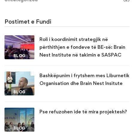
Postimet e Fundi
Roli i koordinimit strategjik në
përthithjen e fondeve të BE-së: Brain
Nest Institute në takimin e SASPAC
BLOG
Bashkëpunim i frytshem mes Liburnetik
Organisation dhe Brain Nest Insitute
BLOG
Pse refuzohen ide të mira projektesh?
BLOG