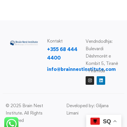
Kontakt
Vendndodhja:
Bulevardi
+355 68 444
Dëshmorët e
4400
Kombit 5, Tiranë
info@brainnestinstitute.com
- Piramida
© 2025 Brain Nest
Developed by: Giljana
Institute. All Rights
Limani
Reserved
SQ