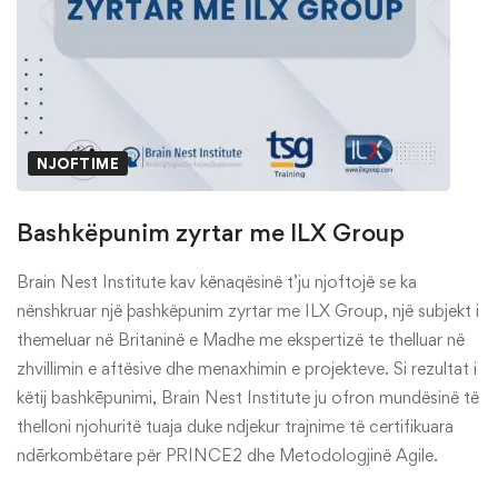
NJOFTIME
Bashkëpunim zyrtar me ILX Group
Brain Nest Institute kav kënaqësinë t’ju njoftojë se ka
nënshkruar një þashkëpunim zyrtar me ILX Group, një subjekt i
themeluar në Britaninë e Madhe me ekspertizë te thelluar në
zhvillimin e aftësive dhe menaxhimin e projekteve. Si rezultat i
këtij bashkēpunimi, Brain Nest Institute ju ofron mundësinë të
thelloni njohuritë tuaja duke ndjekur trajnime të certifikuara
ndērkombëtare për PRINCE2 dhe Metodologjinë Agile.