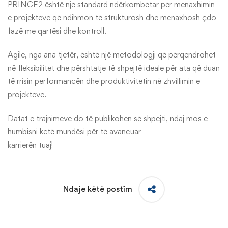
PRINCE2 është një standard ndërkombëtar për menaxhimin
e projekteve që ndihmon të strukturosh dhe menaxhosh çdo
fazë me qartësi dhe kontroll.
Agile, nga ana tjetër, është një metodologji që përqendrohet
në fleksibilitet dhe përshtatje të shpejtë ideale për ata që duan
të rrisin performancën dhe produktivitetin në zhvillimin e
projekteve.
Datat e trajnimeve do të publikohen së shpejti, ndaj mos e
humbisni kētë mundësi për të avancuar
karrierën tuaj!
Ndaje këtë postim