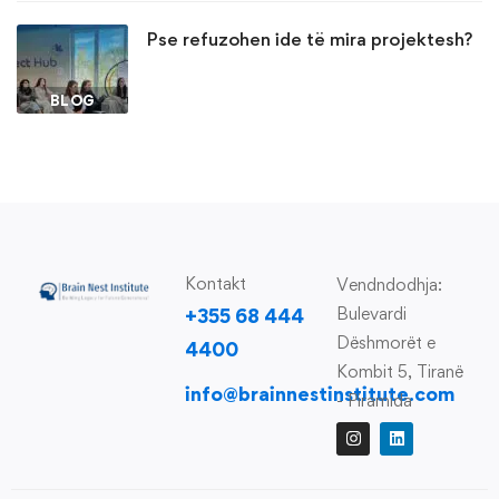
Pse refuzohen ide të mira projektesh?
BLOG
Kontakt
Vendndodhja:
Bulevardi
+355 68 444
Dëshmorët e
4400
Kombit 5, Tiranë
info@brainnestinstitute.com
- Piramida