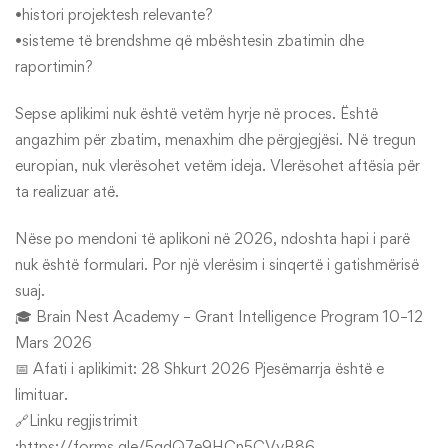
•histori projektesh relevante?
•sisteme të brendshme që mbështesin zbatimin dhe
raportimin?
Sepse aplikimi nuk është vetëm hyrje në proces. Është
angazhim për zbatim, menaxhim dhe përgjegjësi. Në tregun
europian, nuk vlerësohet vetëm ideja. Vlerësohet aftësia për
ta realizuar atë.
Nëse po mendoni të aplikoni në 2026, ndoshta hapi i parë
nuk është formulari. Por një vlerësim i sinqertë i gatishmërisë
suaj.
🎓 Brain Nest Academy – Grant Intelligence Program 10–12
Mars 2026
📅 Afati i aplikimit: 28 Shkurt 2026 Pjesëmarrja është e
limituar.
🔗Linku regjistrimit
:https://forms.gle/5gdQ7e9HCn5CVyB86