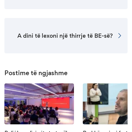
A dini të lexoni një thirrje të BE-së?
Postime të ngjashme