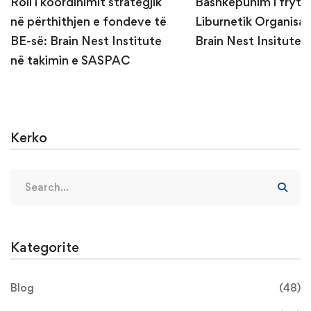
Roli i koordinimit strategjik
Bashkëpunim i fryt
në përthithjen e fondeve të
Liburnetik Organisa
BE-së: Brain Nest Institute
Brain Nest Insitute
në takimin e SASPAC
Kerko
Kategorite
Blog
(48)