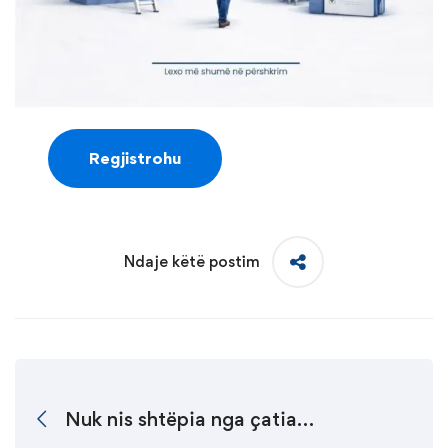
Regjistrohu
Ndaje këtë postim
Nuk nis shtëpia nga çatia…