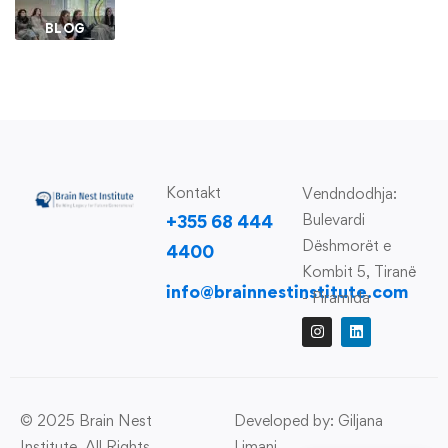
BLOG
Kontakt
Vendndodhja:
Bulevardi
+355 68 444
Dëshmorët e
4400
Kombit 5, Tiranë
info@brainnestinstitute.com
- Piramida
© 2025 Brain Nest
Developed by: Giljana
Institute. All Rights
Limani