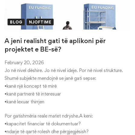
BLOG
NJOFTIME
A jeni realisht gati të aplikoni për
projektet e BE-së?
February 20, 2026
Jo në nivel dëshire. Jo në nivel ideje. Por në nivel strukture.
Shumë subjekte mendojnë se janë gati sepse:
•kanë një koncept të mirë
•kanë partnerë të interesuar
•kanë lexuar thirrjen
Por gatishmëria reale matet ndryshe.A keni:
•kapacitet financiar të dokumentuar?
•ndarje të qartë rolesh dhe përgjegjësish?