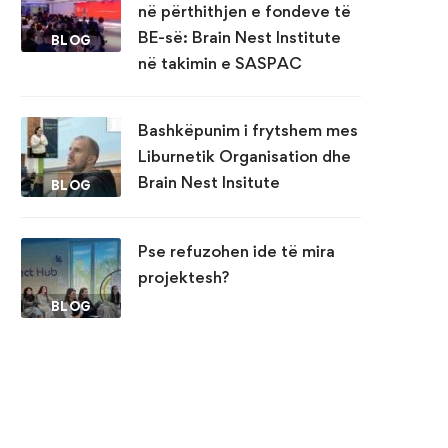
në përthithjen e fondeve të
BE-së: Brain Nest Institute
BLOG
në takimin e SASPAC
Bashkëpunim i frytshem mes
Liburnetik Organisation dhe
Brain Nest Insitute
BLOG
Pse refuzohen ide të mira
projektesh?
BLOG