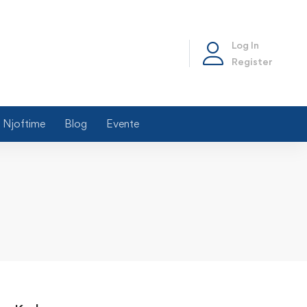
Log In
Register
Njoftime
Blog
Evente