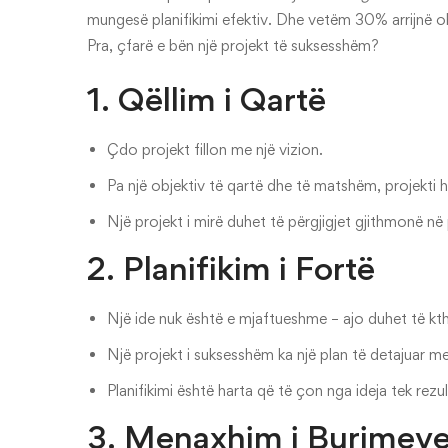
mungesë planifikimi efektiv. Dhe vetëm 30% arrijnë ob
Pra, çfarë e bën një projekt të suksesshëm?
1. Qëllim i Qartë
Çdo projekt fillon me një vizion.
Pa një objektiv të qartë dhe të matshëm, projekti 
Një projekt i mirë duhet të përgjigjet gjithmonë në
2. Planifikim i Fortë
Një ide nuk është e mjaftueshme – ajo duhet të kth
Një projekt i suksesshëm ka një plan të detajuar m
Planifikimi është harta që të çon nga ideja tek rezul
3. Menaxhim i Burimev