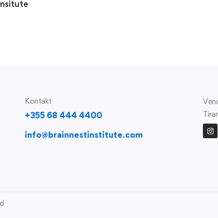
Insitute
i
Kontakt
Vend
Tira
+355 68 444 4400
info@brainnestinstitute.com
ed