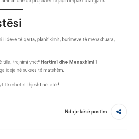
 arrihen dhe që projektet të japin impakt afatgjatë.
stësi
i i ideve të qarta, planifikimit, burimeve të menaxhuara,
.
illa, trajnimi ynë:
“Hartimi dhe Menaxhimi i
nga ideja në sukses të matshëm.
t të mbetet thjesht në letër!
Ndaje këtë postim