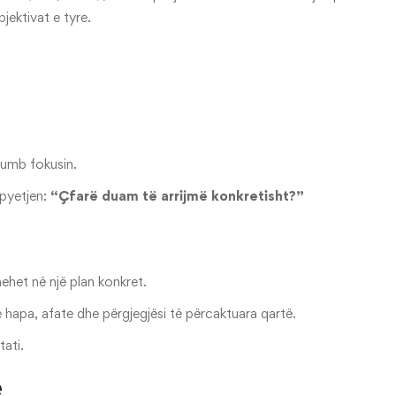
jektivat e tyre.
humb fokusin.
 pyetjen:
“Çfarë duam të arrijmë konkretisht?”
ehet në një plan konkret.
e hapa, afate dhe përgjegjësi të përcaktuara qartë.
tati.
e