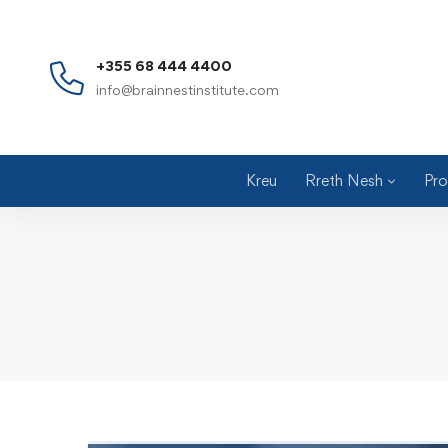
+355 68 444 4400
info@brainnestinstitute.com
Kreu
Rreth Nesh
Pro