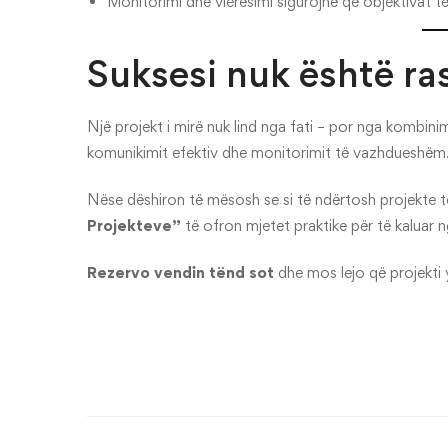
Monitorimi dhe vlerësimi sigurojnë që objektivat të
Suksesi nuk është ra
Një projekt i mirë nuk lind nga fati – por nga kombinim
komunikimit efektiv dhe monitorimit të vazhdueshëm
Nëse dëshiron të mësosh se si të ndërtosh projekte të t
Projekteve”
të ofron mjetet praktike për të kaluar 
Rezervo vendin tënd sot
dhe mos lejo që projekti y