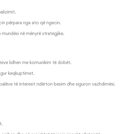
alizimit.
cin përpara nga ato që ngecin.
do mundësi në mënyrë strategjike.
teve lidhen me komunikim të dobët.
ngur keqkuptimet.
e palëve të interesit ndërton besim dhe siguron vazhdimësi.
m
t.