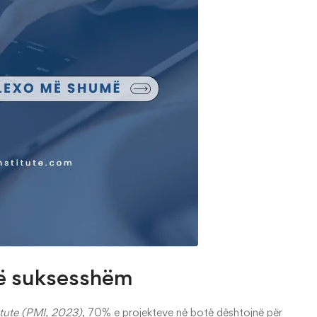
 të suksesshëm
tute (PMI, 2023)
, 70% e projekteve në botë dështojnë për