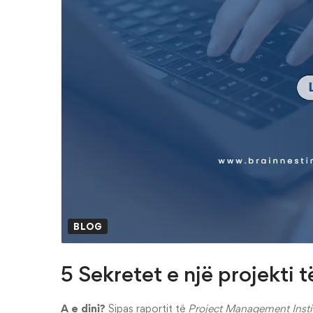
BLOG
5 Sekretet e një projekti
A e dini?
Sipas raportit të
Project Management Insti