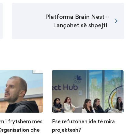
Platforma Brain Nest –
Lançohet së shpejti
m i frytshem mes
Pse refuzohen ide të mira
S
Organisation dhe
projektesh?
t