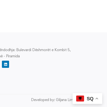
zoluar, por…
ndodhja: Bulevardi Dëshmorët e Kombit 5,
në - Piramida
SQ
Developed by: Giljana Limani