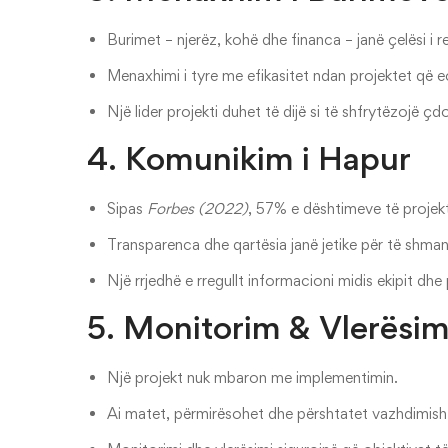
Burimet – njerëz, kohë dhe financa – janë çelësi i re
Menaxhimi i tyre me efikasitet ndan projektet që e
Një lider projekti duhet të dijë si të shfrytëzojë ç
4. Komunikim i Hapur
Sipas
Forbes (2022)
, 57% e dështimeve të projek
Transparenca dhe qartësia janë jetike për të shma
Një rrjedhë e rregullt informacioni midis ekipit dh
5. Monitorim & Vlerësi
Një projekt nuk mbaron me implementimin.
Ai matet, përmirësohet dhe përshtatet vazhdimish