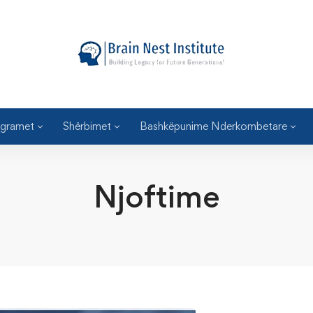
gramet
Shërbimet
Bashkëpunime Nderkombetare
Njoftime